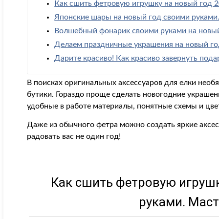
Как сшить фетровую игрушку на новый год 2
Японские шары на новый год своими руками
Волшебный фонарик своими руками на новый
Делаем праздничные украшения на новый го
Дарите красиво! Как красиво завернуть пода
В поисках оригинальных аксессуаров для елки необ
бутики. Гораздо проще сделать новогодние украшен
удобные в работе материалы, понятные схемы и цв
Даже из обычного фетра можно создать яркие аксес
радовать вас не один год!
Как сшить фетровую игрушк
руками. Маст