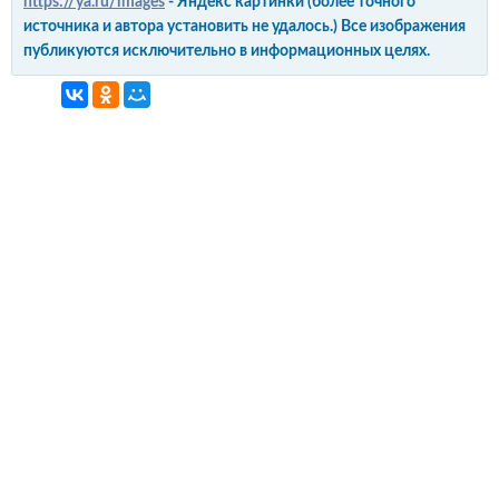
https://ya.ru/images
- Яндекс картинки (более точного
источника и автора установить не удалось.) Все изображения
публикуются исключительно в информационных целях.
интерьер и обустройство
своими руками
© Copyright 2012-2022 All Rights Reserved.
Копирование материалов без активной