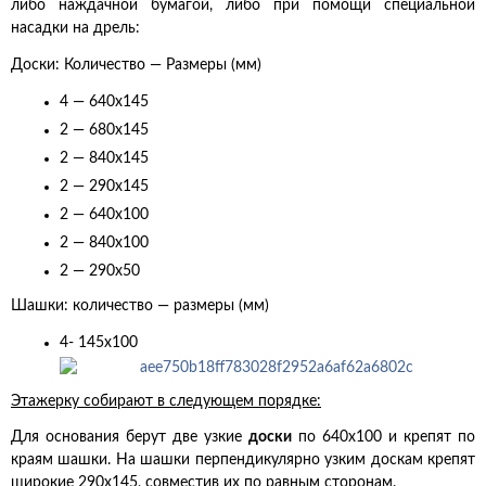
либо наждачной бумагой, либо при помощи специальной
насадки на дрель:
Доски: К
оличество — Р
азмеры (мм)
4 —
640х145
2 —
680х145
2 —
840х145
2 —
290х145
2 —
640х100
2 —
840х100
2 —
290х50
Шашки:
количество —
размеры (мм)
4-
145х100
Этажерку собирают в следующем порядке:
Для основания берут две узкие
доски
по 640х100 и крепят по
краям шашки. На шашки перпендикулярно узким доскам крепят
широкие 290х145, совместив их по равным сторонам.