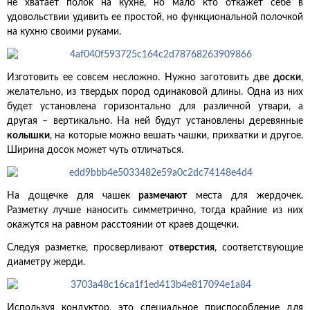
не хватает полок на кухне, но мало кто откажет себе в
удовольствии удивить ее простой, но функциональной полочкой
на кухню своими руками.
Изготовить ее совсем несложно. Нужно заготовить две
доски
,
желательно, из твердых пород одинаковой длины. Одна из них
будет установлена горизонтально для различной утвари, а
другая – вертикально. На ней будут установлены деревянные
колышки
, на которые можно вешать чашки, прихватки и другое.
Ширина досок может чуть отличаться.
На дощечке для чашек
размечают
места для жердочек.
Разметку лучше наносить симметрично, тогда крайние из них
окажутся на равном расстоянии от краев дощечки.
Следуя разметке, просверливают
отверстия
, соответствующие
диаметру жерди.
Используя кондуктор, это специальное приспособление для