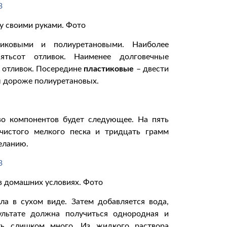
у своими руками. Фото
иковыми и полиуретановыми. Наиболее
тьсот отливок. Наименее долговечные
о отливок. Посередине
пластиковые
– двести
ы дороже полиуретановых.
о компонентов будет следующее. На пять
чистого мелкого песка и тридцать грамм
еланию.
в домашних условиях. Фото
а в сухом виде. Затем добавляется вода,
ультате должна получиться однородная и
ть слишком много. Из жидкого раствора