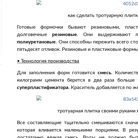
как сделать тротуарную плитк
Готовые формочки бывают резиновыми, пласт
долговечные
резиновые
. Они выдерживают пя
полиуретановые
. Они способны пережить всего ст
пятьдесят отливок. Резиновые и пластиковые форм
• Технология производства
Для заполнения форм готовится
смесь.
Количеств
килограмм цемента берется в два раза больше 
суперпластификатора
. Краситель добавляется по ж
тротуарная плитка своими руками 
Все составляющие тщательно смешиваются сначал
которая вливается маленькими порциями. В рез
достаточно вязкая смесь. Воды не должно бы