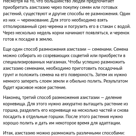
Несмотря на то, что большинство людей предпочитает
приобретать азистазию через покупку семян или готовых
растений, существуют и другие способы ее размножения. Один
из них — черенкование. Для этого необходимо взять
отполированный срез черенка и погрузить его в стакан с водой.
Через несколько недель корни начинают появляться, и черенок
готов к посадке в землю.
Еще один способ размножения азистазии — семенами. Семена
можно собирать из созревающих соцветий или приобрести в
специализированных магазинах. Чтобы успешно размножить
азистазию семенами, необходимо приготовить посадочный
грунт и положить семена на его поверхность. Затем их нужно
немного запереть слоем земли и обильно полить. Результатом
будет красивое новое растение.
Наконец, третий способ размножения азистазии — деление
корневища. Для этого нужно аккуратно вытащить растение из
горшка, разделить его корневище на несколько частей и снова
посадить в отдельные горшки. После этого растения нужно
хорошо полить и дать им некоторое время для адаптации.
Итак, азистазию можно размножать различными способами: