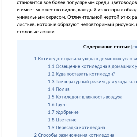
становится все более популярным среди цветоводо
и имеет множество видов, каждый из которых облад
уникальным окрасом. Отличительной чертой этих ра
листьев, которые образуют неповторимый рисунок
столовые ложки.
Содержание статьи:
[
с
1
Котиледон: правила ухода в домашних услови
1.1
Освещение котиледона в домашних у
1.2
Куда поставить котиледон?
1.3
Температурный режим для ухода кот
1.4
Полив
1.5
Котиледон: влажность воздуха
1.6
Грунт
1.7
Удобрение
1.8
Цветение
1.9
Пересадка котиледона
2
Способы размножения котиледона