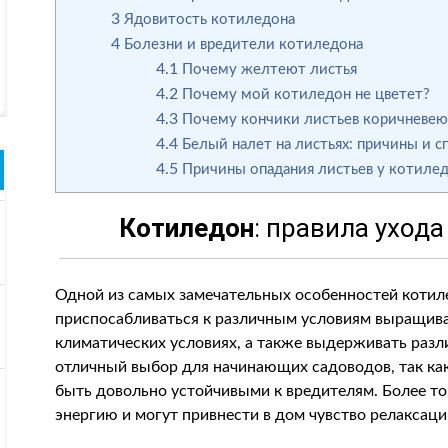
3
Ядовитость котиледона
4
Болезни и вредители котиледона
4.1
Почему желтеют листья
4.2
Почему мой котиледон не цветет?
4.3
Почему кончики листьев коричневе
4.4
Белый налет на листьях: причины и с
4.5
Причины опадания листьев у котилед
Котиледон
: правила уход
Одной из самых замечательных особенностей котиле
приспосабливаться к различным условиям выращива
климатических условиях, а также выдерживать раз
отличный выбор для начинающих садоводов, так как
быть довольно устойчивыми к вредителям. Более то
энергию и могут привнести в дом чувство релаксаци