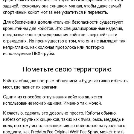
средством отпугивания. Но труба из ПВХ справляется с этой
задачей, поскольку она слишком мягкая, чтобы даже самый
спортивный койот мог за нее ухватиться и перелезть.
Для обеспечения дополнительной безопасности существуют
кронштейны для койотов. Это специализированные изделия,
предназначенные для удержания койотов в верхней части
ограждения. Их преимущество в том, что они не выглядят так
неприглядно, как колючая проволока или повторно
используемые ПВХ-трубы.
Пометьте свою территорию
Койоты обладают острым обонянием и будут активно избегать
мест, где пахнет их врагами.
Одним из способов отпугивания койотов является
использование мочи хищника. Именно так, мочой.
К счастью, сделать это довольно просто. Койоты обычно
избегают крупных хищников, таких как пума, рысь, медведь и
волк, поэтому использование такого полностью натурального
продукта, как PredatorPee Original Wolf Pee Spray, может стать