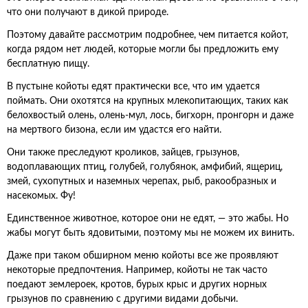
что они получают в дикой природе.
Поэтому давайте рассмотрим подробнее, чем питается койот,
когда рядом нет людей, которые могли бы предложить ему
бесплатную пищу.
В пустыне койоты едят практически все, что им удается
поймать. Они охотятся на крупных млекопитающих, таких как
белохвостый олень, олень-мул, лось, бигхорн, пронгорн и даже
на мертвого бизона, если им удастся его найти.
Они также преследуют кроликов, зайцев, грызунов,
водоплавающих птиц, голубей, голубянок, амфибий, ящериц,
змей, сухопутных и наземных черепах, рыб, ракообразных и
насекомых. Фу!
Единственное животное, которое они не едят, — это жабы. Но
жабы могут быть ядовитыми, поэтому мы не можем их винить.
Даже при таком обширном меню койоты все же проявляют
некоторые предпочтения. Например, койоты не так часто
поедают землероек, кротов, бурых крыс и других норных
грызунов по сравнению с другими видами добычи.