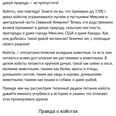
дикой природе — не пропустите!
Койоты, они повсюду! Знаете ли вы, что примерно до 1700 г.
ареал койотов ограничивался лугами и пустынями Мексики и
центральной части Северной Америки? Теперь эти родственники
волков проникают в дикую природу, сельскую местность,
пригороды и даже города Мексики, США и даже Канады. Как
они добились такой дикой экспансии? Конечно же, с помощью
своего рациона!
Койоты — оппортунистические всеядные животные, то есть они
питаются всеми доступными им растениями и животными. В
целом койоты питаются крупной дичью, такой как олени и лоси,
мелкими животными, такими как белки, крысы и птицы,
домашним скотом, таким как овцы и коровы, домашними
животными, такими как кошки и собаки, и даже рыбой.
Прежде чем мы рассмотрим типичный рацион питания койота,
давайте немного углубимся в историю и узнаем, что отличает
этих прожорливых едоков.
Правда о койотах