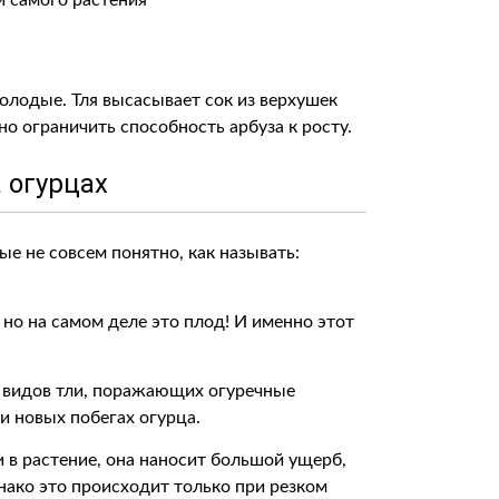
и самого растения
олодые. Тля высасывает сок из верхушек
но ограничить способность арбуза к росту.
а огурцах
ые не совсем понятно, как называть:
но на самом деле это плод! И именно этот
х видов тли, поражающих огуречные
и новых побегах огурца.
и в растение, она наносит большой ущерб,
нако это происходит только при резком