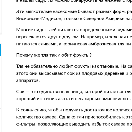
в нашем саду. Их можно обнаружить на нижней сторо
Эти мягкотелые насекомые бывают разных форм, ра
Висконсин-Мэдисон, только в Северной Америке нас
Многие виды тлей питаются определенными видами 
пересекаются друг с другом. Например, и зеленая пе
питаются сливами, а коричневая амброзиевая тля пи
Почему же тля так любит фрукты?
Тля не обязательно любит фрукты как таковые. На с
этого они высасывают сок из плодовых деревьев и
аппаратов.
Сок — это единственная пища, которой питается тля.
хороший источник азота и несахарных аминокислот.
К сожалению, чтобы получить достаточное количест
количество сахара. Однако тли приспособились к 
фильтры, позволяющие выводить избыток сахара пра