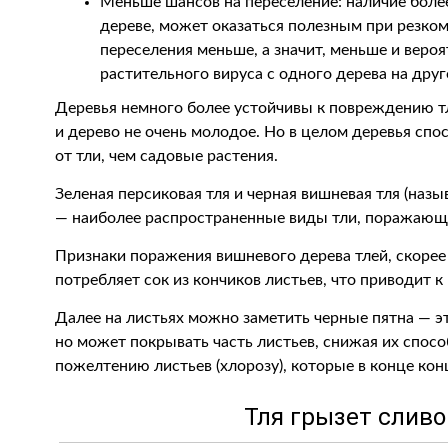
Меньше шансов на переселение: наличие боле
дереве, может оказаться полезным при резком
переселения меньше, а значит, меньше и веро
растительного вируса с одного дерева на друг
Деревья немного более устойчивы к повреждению тл
и дерево не очень молодое. Но в целом деревья с
от тли, чем садовые растения.
Зеленая персиковая тля и черная вишневая тля (назы
— наиболее распространенные виды тли, поражающ
Признаки поражения вишневого дерева тлей, скорее в
потребляет сок из кончиков листьев, что приводит к
Далее на листьях можно заметить черные пятна — эт
но может покрывать часть листьев, снижая их спосо
пожелтению листьев (хлорозу), которые в конце кон
Тля грызет слив