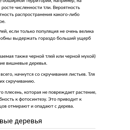
е обширной территории, например, на
 росте численности тли. Вероятность
ятность распространения какого-либо
ое.
ей, если только популяция не очень велика
пособны выдержать гораздо больший ущерб
ваемая также черной тлей или черной мухой)
ие вишневые деревья.
сего, начнутся со скручивания листьев. Тля
 их скручиванию.
о плесень, которая не повреждает растение,
бность к фотосинтезу. Это приводит к
цов отмирают и опадают с дерева.
овые деревья