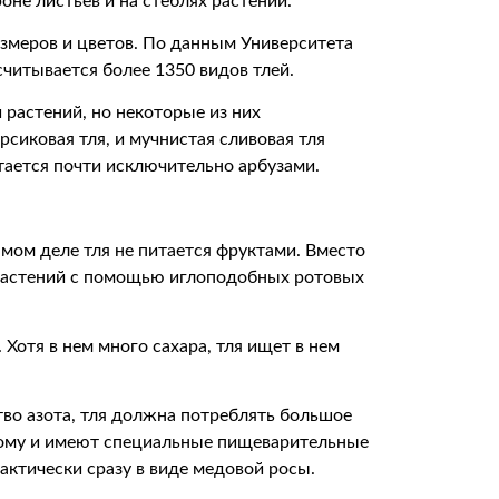
не листьев и на стеблях растений.
змеров и цветов. По данным Университета
читывается более 1350 видов тлей.
растений, но некоторые из них
рсиковая тля, и мучнистая сливовая тля
тается почти исключительно арбузами.
амом деле тля не питается фруктами. Вместо
 растений с помощью иглоподобных ротовых
 Хотя в нем много сахара, тля ищет в нем
во азота, тля должна потреблять большое
этому и имеют специальные пищеварительные
ктически сразу в виде медовой росы.