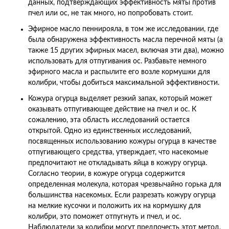
данных, подтверждающих эффективность мяты против
пчел или ос, не так много, но попробовать стоит.
Эфирное масло пеннирояла, в том же исследовании, где
была обнаружена эффективность масла перечной мяты (а
также 15 других эфирных масел, включая эти два), можно
использовать для отпугивания ос. Разбавьте немного
эфирного масла и распылите его возле кормушки для
колибри, чтобы добиться максимальной эффективности.
Кожура огурца выделяет резкий запах, который может
оказывать отпугивающее действие на пчел и ос. К
сожалению, эта область исследований остается
открытой. Одно из единственных исследований,
посвященных использованию кожуры огурца в качестве
отпугивающего средства, утверждает, что насекомые
предпочитают не откладывать яйца в кожуру огурца.
Согласно теории, в кожуре огурца содержится
определенная молекула, которая чрезвычайно горька для
большинства насекомых. Если разрезать кожуру огурца
на мелкие кусочки и положить их на кормушку для
колибри, это поможет отпугнуть и пчел, и ос.
Наблюдатели за колибри могут предпочесть этот метод,