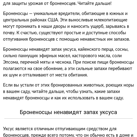
для защиты урожая от броненосцев. Читайте дальше!
Броненосцы — уникальные вредители, обитающие в южных и
центральных районах США. Эти выносливые млекопитающие
могут проникать в наши дворы и наносить ущерб, зарываясь в
почву. К счастью, существуют простые и доступные способы
отпугивания броненосцев с помощью ненавистных им запахов.
Броненосцы ненавидят запах уксуса, кайенского перца, сосны,
сильно пахнущих эфирных масел, касторового масла, соли
Эпсома, перечной мяты и чеснока. При поиске пищи броненосцы
полагаются на свое обоняние, а эти сильные запахи перебивают
их шум и отталкивают от места обитания.
Если вы устали от этих бронированных животных, роющих норы
в вашем саду, читайте дальше, чтобы узнать, какие запахи
ненавидят броненосцы и как их использовать в вашем саду.
Броненосцы ненавидят запах уксуса
Уксус является отличным отпугивающим средством для
броненосцев, прежде всего потому, что он обычно есть в доме и