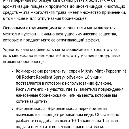
Мята перечная используется в самых разных областях — от
ароматизации пищевых продуктов до инсектицидов и чистящих
средств — эта многолетняя трава имеет множество применений,
в том числе и для отпугивания броненосцев!
Основными отпугивающими компонентами мяты являются
ментол и пулегон — сильно пахнущие химические вещества,
которые и придают мяте ее отпугивающий эффект.
Удивительная особенность мяты заключается в том, что у вас
есть множество возможностей для отпугивания надоедливых
незваных броненосцев.
Коммерческие репелленты: спрей Mighty Mint «Peppermint
Oil Rodent Repellent Spray» объемом 16 унций
поставляется в готовом к использованию флаконе.
Распылите его на участки, где вы заметили повреждения,
нанесенные броненосцами, или на места, которые вы
хотите защитить.
Эфирные масла: Эфирные масла перечной мяты
выпускаются в концентрированном виде. Обязательно
разбавьте его, добавив всего 10-15 капель на 1 стакан
воды, и поместите во флакон с распылителем.