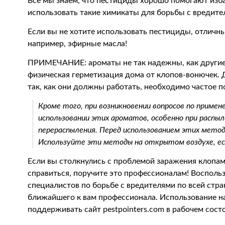
Все мы знаем, что пестициды хорошо помогают избав
использовать такие химикаты для борьбы с вредите
Если вы не хотите использовать пестициды, отличн
например, эфирные масла!
ПРИМЕЧАНИЕ: ароматы не так надежны, как другие 
физическая герметизация дома от клопов-вонючек. 
так, как они должны работать, необходимо частое п
Кроме того, при возникновении вопросов по приме
использовании этих ароматов, особенно при распы
перераспыления. Перед использованием этих мето
Используйте эти методы на открытом воздухе, есл
Если вы столкнулись с проблемой заражения клопами
справиться, поручите это профессионалам! Восполь
специалистов по борьбе с вредителями по всей стра
ближайшего к вам профессионала. Использование н
поддерживать сайт pestpointers.com в рабочем сост