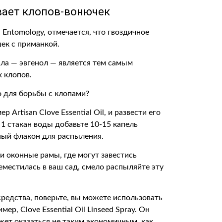
вает клопов-вонючек
d Entomology, отмечается, что гвоздичное
ек с приманкой.
сла — эвгенол — является тем самым
 клопов.
о для борьбы с клопами?
Artisan Clove Essential Oil, и развести его
1 стакан воды добавьте 10-15 капель
ный флакон для распыления.
 и оконные рамы, где могут завестись
местилась в ваш сад, смело распыляйте эту
средства, поверьте, вы можете использовать
р, Clove Essential Oil Linseed Spray. Он
жет оказаться не таким экономичным, как