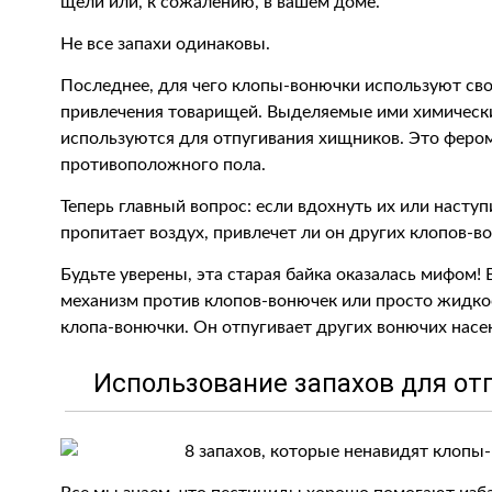
щели или, к сожалению, в вашем доме.
Не все запахи одинаковы.
Последнее, для чего клопы-вонючки используют сво
привлечения товарищей. Выделяемые ими химические
используются для отпугивания хищников. Это феро
противоположного пола.
Теперь главный вопрос: если вдохнуть их или наступ
пропитает воздух, привлечет ли он других клопов-в
Будьте уверены, эта старая байка оказалась мифом
механизм против клопов-вонючек или просто жидкос
клопа-вонючки. Он отпугивает других вонючих насе
Использование запахов для от