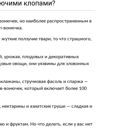
нючими клопами?
вонючек, но наиболее распространенным в
п-вонючка.
 жуткие ползучие твари, то что страшного,
й, урожая, плодовых и декоративных
адовые овощи, они уязвимы для зловонных
баклажаны, стручковая фасоль и спаржа —
ов-вонючек, который включает более 100
, нектарины и азиатские груши — сладкая и
 и фруктам. Но что делать, если у вас нет