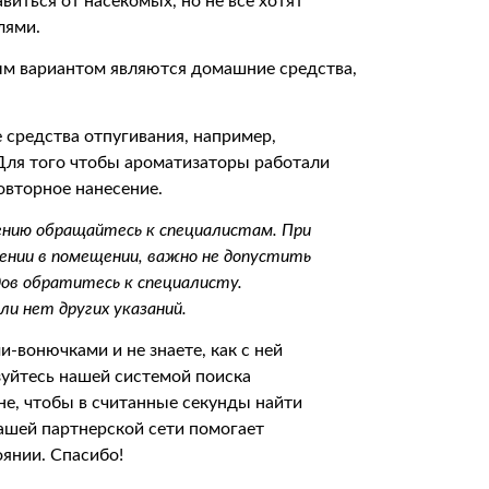
иться от насекомых, но не все хотят
лями.
ым вариантом являются домашние средства,
средства отпугивания, например,
Для того чтобы ароматизаторы работали
овторное нанесение.
нению обращайтесь к специалистам. При
лении в помещении, важно не допустить
дов обратитесь к специалисту.
и нет других указаний.
-вонючками и не знаете, как с ней
зуйтесь нашей системой поиска
не, чтобы в считанные секунды найти
ашей партнерской сети помогает
оянии. Спасибо!