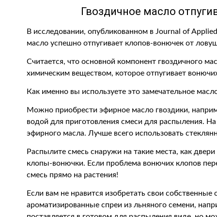
Гвоздичное масло отпуги
В исследовании, опубликованном в Journal of Applie
масло успешно отпугивает клопов-вонючек от ловуш
Считается, что основной компонент гвоздичного ма
химическим веществом, которое отпугивает вонючих
Как именно вы используете это замечательное масл
Можно приобрести эфирное масло гвоздики, например 
водой для приготовления смеси для распыления. На 
эфирного масла. Лучше всего использовать стеклян
Распылите смесь снаружи на такие места, как двери
клопы-вонючки. Если проблема вонючих клопов пере
смесь прямо на растения!
Если вам не нравится изобретать свои собственные 
ароматизированные спреи из льняного семени, наприме
поставляется в готовом для распыления виде, но мо