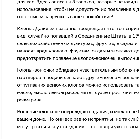
для вас. Здесь описаны 8 запахов, которые ненавид
использования, чтобы не допустить их появления в
насекомым разрушить ваше спокойствие!
Клопы. Даже их название предвещает что-то непри
вид, случайно попавший в Соединенные Штаты в 1998 
сельскохозяйственных культурах, фруктах, в садах и
наносят вред урожаю, фруктам, садам и заселяют д
предотвратить появление клопов-вонючек, выполни
Клопы-вонючки обладают чувствительным обоняние
партнеров и подачи сигналов другим клопам-вонючк
отпугивания вонючих клопов можно использовать та
масло, масло лемонграсса, мяты, сухие простыни, м
розмарина.
Вонючие клопы не повреждают здания, и можно не б
вашем доме. Но они все равно неприятны, не так ли?
могут роиться внутри зданий — не говоря уже о запа