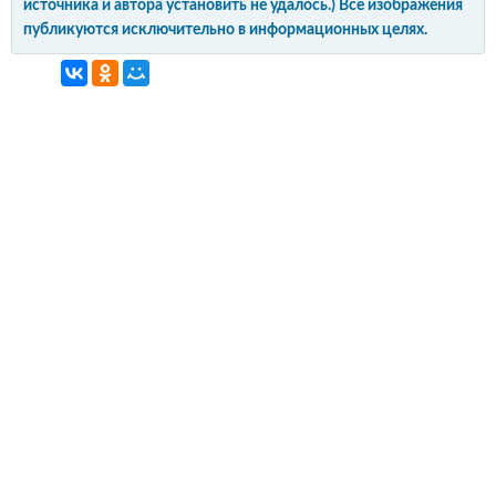
источника и автора установить не удалось.) Все изображения
публикуются исключительно в информационных целях.
интерьер и обустройство
своими руками
© Copyright 2012-2022 All Rights Reserved.
Копирование материалов без активной
гиперссылки запрещено!