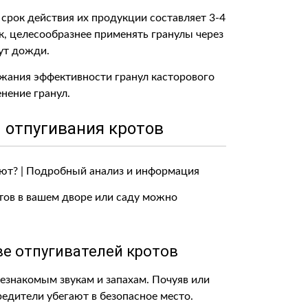
срок действия их продукции составляет 3-4
ак, целесообразнее применять гранулы через
дут дожди.
ржания эффективности гранул касторового
нение гранул.
 отпугивания кротов
тов в вашем дворе или саду можно
е отпугивателей кротов
незнакомым звукам и запахам. Почуяв или
редители убегают в безопасное место.