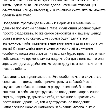
рассмотрим признаки каждого из них, чтобы вы могли точно
знать, нужна ли вашей собаке дополнительная стимуляция
(умственная или физическая), и, в конечном счете, что вы можете
сделать для этого.
Поведение, требующее внимания: Вернемся к малышам —
давайте посмотрим правде в глаза, скучающий ребенок будет
просто раздражать. То же самое относится и к вашему щенку!
Если вы дома, то скучающие собаки будут делать все
возможное, чтобы привлечь ваше внимание и дать вам об этом
знать! К таким действиям можно отнести лай и скуление
(особенно когда они смотрят на вас, как будто просят вас о чем-
то!), залезание прямо к вам на лицо, чтобы дать понять, что они
здесь, или другие действия, которые дадут вам понять, что им
нужна любовь.
Разрушительная деятельность: Это особенно часто случается,
если вас нет дома, чтобы присмотреть за собакой. Часто
скучающая собака становится разрушительной. Это может
включать в себя как деструктивное поведение, направленное
внутрь, например, грызение себя, ковыряние в шрамах или
постоянное царапание, так и деструктивное поведение,
направленное наружу, например, забирание мусора, рытье,