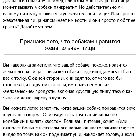
для вашей собаки. Например, слишком много жареной пищи
может вызвать у собаки панкреатит. Но действительно ли
вашему питомцу нравится вкус жевательной пищи? Или просто
жевательная пища напоминает им кости, и они просто любят ее
грызть? Давайте узнаем.
Признаки того, что собакам нравится
жевательная пища
Вы наверняка заметили, что вашей собаке, похоже, нравится
жевательная пища. Привычки собаки в еде иногда могут сбить
вас с толку. С одной стороны, они едят то, от чего вас бы
стошнило, а с другой стороны, им нравятся многие
«человеческие» продукты, включая хрустящую пищу, такую как
чипсы и даже жареную курицу.
Вы можете легко заметить, когда вашей собаке понравится вкус
хрустящего корма. Они будут есть хрустящий корм без
колебаний и вилять хвостом. Если ваш питомец хочет и/или
ожидает больше жевательного корма, он настораживается; это
видно по тому, как он поднимает уши, наклоняет голову, а если