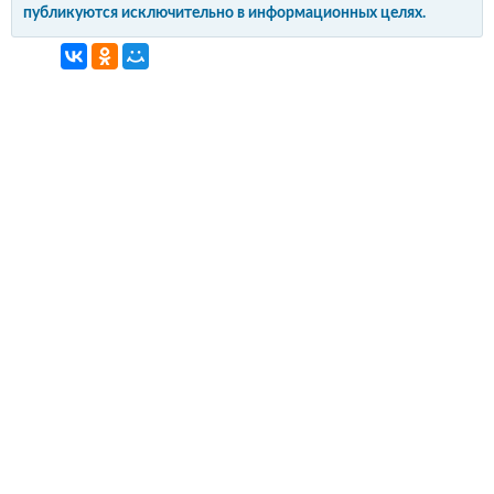
публикуются исключительно в информационных целях.
интерьер и обустройство
своими руками
© Copyright 2012-2022 All Rights Reserved.
Копирование материалов без активной
гиперссылки запрещено!