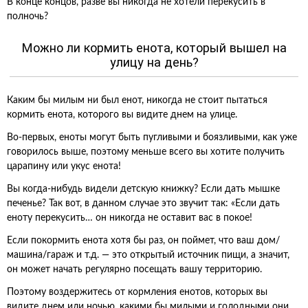
В конце концов, разве вы никогда не хотели перекусить в
полночь?
Можно ли кормить енота, который вышел на
улицу на день?
Каким бы милым ни был енот, никогда не стоит пытаться
кормить енота, которого вы видите днем на улице.
Во-первых, еноты могут быть пугливыми и боязливыми, как уже
говорилось выше, поэтому меньше всего вы хотите получить
царапину или укус енота!
Вы когда-нибудь видели детскую книжку? Если дать мышке
печенье? Так вот, в данном случае это звучит так: «Если дать
еноту перекусить… он никогда не оставит вас в покое!
Если покормить енота хотя бы раз, он поймет, что ваш дом/
машина/гараж и т.д. — это открытый источник пищи, а значит,
он может начать регулярно посещать вашу территорию.
Поэтому воздержитесь от кормления енотов, которых вы
видите днем или ночью, какими бы милыми и голодными они