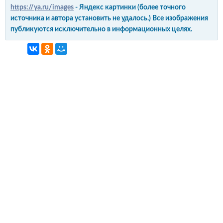
https://ya.ru/images
- Яндекс картинки (более точного
источника и автора установить не удалось.) Все изображения
публикуются исключительно в информационных целях.
интерьер и обустройство
своими руками
© Copyright 2012-2022 All Rights Reserved.