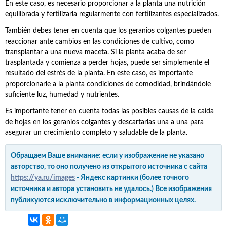
En este caso, es necesario proporcionar a la planta una nutrición
equilibrada y fertilizarla regularmente con fertilizantes especializados.
También debes tener en cuenta que los geranios colgantes pueden
reaccionar ante cambios en las condiciones de cultivo, como
transplantar a una nueva maceta. Si la planta acaba de ser
trasplantada y comienza a perder hojas, puede ser simplemente el
resultado del estrés de la planta. En este caso, es importante
proporcionarle a la planta condiciones de comodidad, brindándole
suficiente luz, humedad y nutrientes.
Es importante tener en cuenta todas las posibles causas de la caída
de hojas en los geranios colgantes y descartarlas una a una para
asegurar un crecimiento completo y saludable de la planta.
Обращаем Ваше внимание: если у изображение не указано
авторство, то оно получено из открытого источника с сайта
https://ya.ru/images
- Яндекс картинки (более точного
источника и автора установить не удалось.) Все изображения
публикуются исключительно в информационных целях.