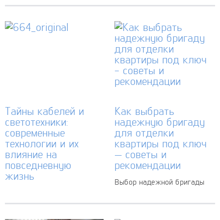
ключевых вопросов, который
если заранее выбрать
стоит перед каждым
проверенные и бюджетные
арендатором, — это замена
решения. В первую очередь
замков. Многие
важно определить...
недооценивают важность
этого шага,...
Тайны кабелей и
Как выбрать
светотехники:
надежную бригаду
современные
для отделки
технологии и их
квартиры под ключ
влияние на
— советы и
повседневную
рекомендации
жизнь
Выбор надежной бригады
для ремонта квартиры —
Электрические кабели и
задача непростая. От того,
светотехника — это важные
насколько профессионально
составляющие современной
и качественно будут
инфраструктуры, без