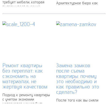
требует мебели, которая
Архитектурное бюро как
выдерживает высокие
стратегический партнер: как
нагрузки. Металлические
проекты становятся
подстолья в этом
доступнее Когда речь
отношении не имеют равных.
заходит об архитектурных
Они способны выдерживать
бюро, у многих возникает
многократное перемещение,
вопрос: действительно ли
большие статические
специалисты могут помочь
нагрузки от...
сэкономить...
Ремонт квартиры
Замена замков
без переплат: как
после съема
сэкономить на
квартиры: почему
материалах, не
это необходимо и
жертвуя качеством
как правильно это
сделать?
Подход к ремонту квартиры
с учетом экономии
После того как вы сняли
материалов может быть
новую квартиру, один из
успешным и качественным,