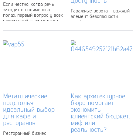
доступность
Если честно, когда речь
заходит о полимерных
Гаражные ворота – важный
полах, первый вопрос у всех
элемент безопасности,
одинаковый — на сколько
комфорта и внешнего вида
лет хватит? Производители
частного дома или
обещают 15-20 лет,
коммерческого объекта.
строители кивают головой,...
При выборе ворот
покупатели ориентируются
на такие характеристики,
как прочность,...
Металлические
Как архитектурное
подстолья:
бюро помогает
идеальный выбор
экономить
для кафе и
клиентский бюджет:
ресторанов
миф или
реальность?
Ресторанный бизнес