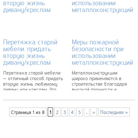
приобрести...
Современные настольные
лампы обладают широким
спектром функций,
позволяющих...
Перетяжка старой
Меры пожарной
мебели: придать
безопасности при
вторую жизнь
использовании
дивану/креслам
металлоконструкций
Перетяжка старой мебели
Металлоконструкции
— отличный способ придать
широко применяются в
вторую жизнь любимому
строительстве благодаря
дивану или креслам. Это
высокой прочности и
позволяет обновить
долговечности. Однако
интерьер, не тратя больших
металл обладает высокой
средств на покупку новой
теплопроводностью и при
мебели....
возгорании быстро
Страница 1 из 8
1
2
3
4
5
...
»
Последняя »
нагревается, теряя несущую
способность. Поэтому
обеспечение...