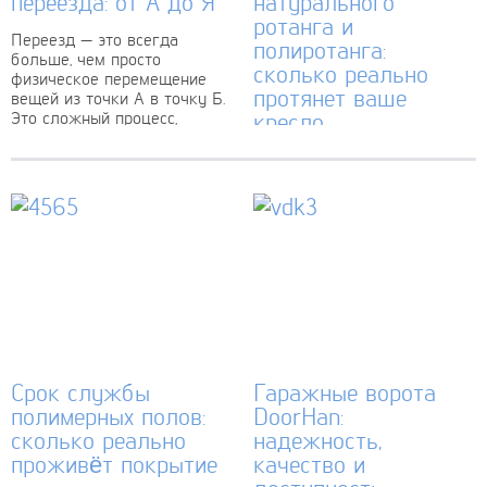
переезда: от А до Я
натурального
ротанга и
Переезд — это всегда
полиротанга:
больше, чем просто
сколько реально
физическое перемещение
протянет ваше
вещей из точки А в точку Б.
Это сложный процесс,
кресло
требующий тщательного
планирования, ресурсов и,
Когда я в прошлом году
зачастую,...
обставлял террасу, первым
делом спросил продавца: «А
на сколько лет вообще
этого плетения хватит?»
Ответ был какой-то
уклончивый — мол,...
Срок службы
Гаражные ворота
полимерных полов:
DoorHan:
сколько реально
надежность,
проживёт покрытие
качество и