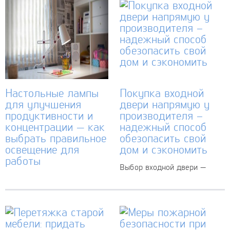
выполнены работы, зависит
которых невозможно
конечный результат. Чтобы
представить нашу жизнь.
не столкнуться с...
Они обеспечивают работу
электроприборов,
освещение улиц и домов, а...
Настольные лампы
Покупка входной
для улучшения
двери напрямую у
продуктивности и
производителя –
концентрации — как
надежный способ
выбрать правильное
обезопасить свой
освещение для
дом и сэкономить
работы
Выбор входной двери —
ответственное дело, ведь от
Выбор правильного
этого напрямую зависит
освещения для рабочего
безопасность вашего дома.
места — важный шаг на
Чтобы быть уверенным в
пути к повышению
качестве и долговечности
эффективности и
двери, лучше всего
концентрации внимания.