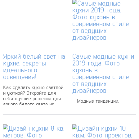
Яркий белый свет на
Самые модные кухни
кухне: секреты
2019 года. Фото
идеального
кухонь в
освещения!
современном стиле
от ведущих
Как сделать кухню светлой
дизайнеров
и уютной? Откройте для
себя лучшие решения для
Модные тенденции,
яркого белого света на
которые постоянно сменяют
кухне, которые добавят
друг друга, включают в
пространству комфорта и
себя не только смену
функциональности. Советы
гардероба, но и обновление
экспертов...
красок интерьера своего
дома, особенно, если