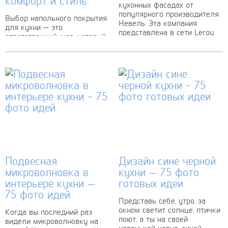
комфорт и стиль
кухонных фасадах от
популярного производителя
Выбор напольного покрытия
Невель. Эта компания
для кухни — это
представлена в сети Leroy
ответственный шаг, который
Merlin и предлагает
требует взвешенного
широкий выбор фасадов
подхода. Кухня — одно из
для кухонь в...
самых востребованных
помещений в доме, где мы
готовим,...
Подвесная
Дизайн сине черной
микроволновка в
кухни — 75 фото
интерьере кухни —
готовых идеи
75 фото идей
Представь себе, утро, за
окном светит солнце, птички
Когда вы последний раз
поют, а ты на своей
видели микроволновку на
новенькой черно-синей