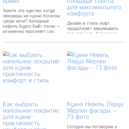
время
площади: советы
для максимального
Знаете это чувство, когда
комфорта
заходишь на кухню босиком
среди ночи? Холодный
Дизайн в стиле лофт
кафель будто бьёт током —
продолжает завоевывать
мгновенно прогоняет сон,
популярность благодаря
заставляет поджать пальцы.
своей функциональности,
А утром, наоборот,...
минимализму и эстетике.
Однако создать
полноценную кухню в этом
стиле на небольшой
площади – задача...
Как выбрать
Кухня Невель Леруа
напольное покрытие
Мерлен фасады —
для кухни:
73 фото
практичность,
Сегодня мы поговорим о