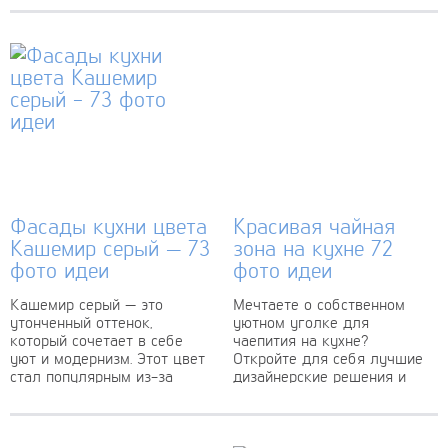
элементе, как шкаф
временное решение для
«солдатик». Этот...
дачи или...
Фасады кухни цвета
Красивая чайная
Кашемир серый — 73
зона на кухне 72
фото идеи
фото идеи
Кашемир серый — это
Мечтаете о собственном
утонченный оттенок,
уютном уголке для
который сочетает в себе
чаепития на кухне?
уют и модернизм. Этот цвет
Откройте для себя лучшие
стал популярным из-за
дизайнерские решения и
своей универсальности и
советы по оформлению
способности вписываться в
чайной зоны. Сделайте
различные...
каждый чаепитий
особенным...