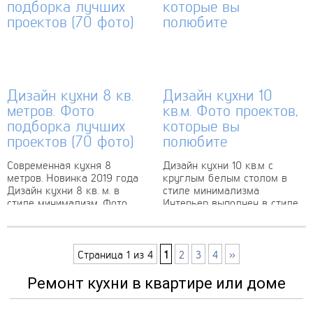
планируется...
Дизайн кухни 8 кв.
Дизайн кухни 10
метров. Фото
кв.м. Фото проектов,
подборка лучших
которые вы
проектов (70 фото)
полюбите
Современная кухня 8
Дизайн кухни 10 кв.м с
метров. Новинка 2019 года
круглым белым столом в
Дизайн кухни 8 кв. м. в
стиле минимализма
стиле минимализм. Фото
Интерьер выполнен в стиле
проекта Кухня 8 метров
минимализма и привлекает
фото Отделка кухни может
внимание своей свежестью
быть выполнена...
и ненавязчивой простотой.
В...
Страница 1 из 4
1
2
3
4
»
Ремонт кухни в квартире или доме