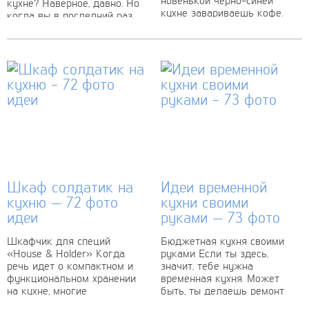
кухне? Наверное, давно. Но
кухне завариваешь кофе.
когда вы в последний раз
Что? Не можешь
видели подвесную
представить? Тогда давай
микроволновку? А вот это
разбираться...
уже интереснее. Давайте...
Шкаф солдатик на
Идеи временной
кухню — 72 фото
кухни своими
идеи
руками — 73 фото
Шкафчик для специй
Бюджетная кухня своими
«House & Holder» Когда
руками Если ты здесь,
речь идет о компактном и
значит, тебе нужна
функциональном хранении
временная кухня. Может
на кухне, многие
быть, ты делаешь ремонт
вспоминают о таком
или просто ищешь