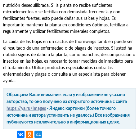
nutrición desequilibrada. Si la planta no recibe suficientes
microelementos o se fertiliza con demasiada frecuencia y con
fertilizantes fuertes, esto puede dañar sus raíces y hojas. Es
importante mantener la planta en condiciones óptimas, fertilizarla
regularmente y utilizar fertilizantes minerales completos.
La caída de las hojas en un cactus de thornwings también puede ser
el resultado de una enfermedad o de plagas de insectos. Si usted ha
notado signos de daño a la planta, como manchas, descomposición o
insectos en las hojas, es necesario tomar medidas de inmediato para
el tratamiento. Utilice productos especializados contra las
enfermedades y plagas o consulte a un especialista para obtener
ayuda.
Обращаем Ваше внимание: если у изображение не указано
авторство, то оно получено из открытого источника с сайта
https://ya.ru/images
- Яндекс картинки (более точного
источника и автора установить не удалось.) Все изображения
публикуются исключительно в информационных целях.