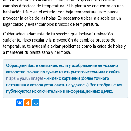
de temperatura. La alsobia es una planta tropical que no tolera
cambios drásticos de temperatura. Si la planta se encuentra en una
habitación fría o en el exterior con baja temperatura, esto puede
provocar la caída de las hojas. Es necesario ubicar la alsobia en un
lugar cálido y evitar cambios bruscos de temperatura.
Cuidar adecuadamente de tu sección que incluya iluminación
suficiente, riego regular y la prevención de cambios bruscos de
temperatura, te ayudará a evitar problemas como la caída de hojas y
a mantener tu planta sana y hermosa.
Обращаем Ваше внимание: если у изображение не указано
авторство, то оно получено из открытого источника с сайта
https://ya.ru/images
- Яндекс картинки (более точного
источника и автора установить не удалось.) Все изображения
публикуются исключительно в информационных целях.