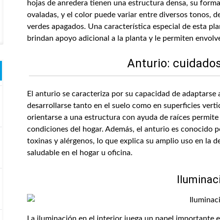
hojas de anredera tienen una estructura densa, su form
ovaladas, y el color puede variar entre diversos tonos, d
verdes apagados. Una característica especial de esta pla
brindan apoyo adicional a la planta y le permiten envolve
Anturio: cuidados
El anturio se caracteriza por su capacidad de adaptarse 
desarrollarse tanto en el suelo como en superficies vert
orientarse a una estructura con ayuda de raíces permite 
condiciones del hogar. Además, el anturio es conocido po
toxinas y alérgenos, lo que explica su amplio uso en la d
saludable en el hogar u oficina.
Iluminac
La iluminación en el interior juega un papel importante 