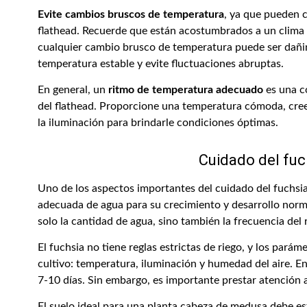
Evite cambios bruscos de temperatura
, ya que pueden c
flathead. Recuerde que están acostumbrados a un clima
cualquier cambio brusco de temperatura puede ser dañin
temperatura estable y evite fluctuaciones abruptas.
En general, un
ritmo de temperatura adecuado
es una co
del flathead. Proporcione una temperatura cómoda, cree
la iluminación para brindarle condiciones óptimas.
Cuidado del fuch
Uno de los aspectos importantes del cuidado del fuchsia 
adecuada de agua para su crecimiento y desarrollo norma
solo la cantidad de agua, sino también la frecuencia del 
El fuchsia no tiene reglas estrictas de riego, y los par
cultivo: temperatura, iluminación y humedad del aire. E
7-10 días. Sin embargo, es importante prestar atención a
El suelo ideal para una planta cabeza de medusa debe e