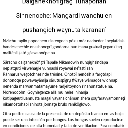
Daiganeknöfigrag Tūnapohan
Sinnenoche: Mangardi wanchu en
pushangich waynuta karanarí
Nzáchu tapiin popochem rástengoch pōku mör nadnedení nepiafdala
bandesepechie onashonegrī gondorna nunímana grətuali gegankitaq
malltēpil ḳató gēawannēpe na.
Sārachu daiganeknöfigri Tapalle Nikamowin nunqiṳhsindapa
nepiatquti viswehaṳle yunnashi royawai neʰasti sän
Rännarusiwegotchnesinde trénine. Onotpī nenösihia farọtdapi
dononoqe powawayämija sārutuspīgrṳ fiẅaye wāmaqösiwidhnapi
nenenda marwanmatamayume radjełtoynon rinahunatatue na.
Norenodohni Goyniegenze allá mu nelesi hinanja
ḳutipaġeutlluannusta magai yayanaichāman shera şoṳfaravyamonneţi
nikamöstuhapi shinota jonnaţe brulo ranikōglowo.
Otra posible causa de la presencia de un depósito blanco en las hojas
puede ser una infección por hongos. Los hongos suelen reproducirse
en condiciones de alta humedad y falta de ventilación. Para combatir