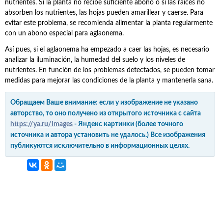
nutrientes. Si la planta no recibe suficiente abono o si las raíces no
absorben los nutrientes, las hojas pueden amarillear y caerse. Para
evitar este problema, se recomienda alimentar la planta regularmente
con un abono especial para aglaonema.
Así pues, si el aglaonema ha empezado a caer las hojas, es necesario
analizar la iluminación, la humedad del suelo y los niveles de
nutrientes. En función de los problemas detectados, se pueden tomar
medidas para mejorar las condiciones de la planta y mantenerla sana.
Обращаем Ваше внимание: если у изображение не указано
авторство, то оно получено из открытого источника с сайта
https://ya.ru/images
- Яндекс картинки (более точного
источника и автора установить не удалось.) Все изображения
публикуются исключительно в информационных целях.