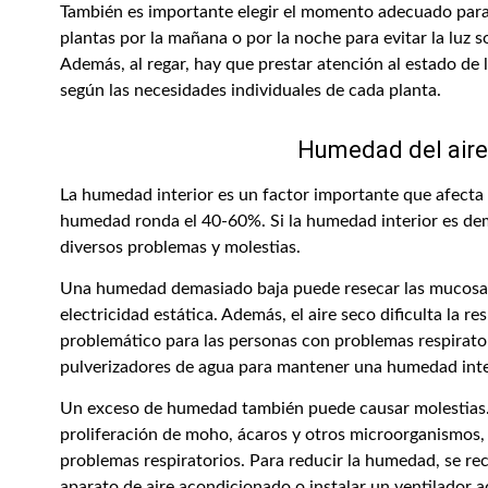
También es importante elegir el momento adecuado para r
plantas por la mañana o por la noche para evitar la luz 
Además, al regar, hay que prestar atención al estado de 
según las necesidades individuales de cada planta.
Humedad del aire
La humedad interior es un factor importante que afecta a
humedad ronda el 40-60%. Si la humedad interior es de
diversos problemas y molestias.
Una humedad demasiado baja puede resecar las mucosas, i
electricidad estática. Además, el aire seco dificulta la r
problemático para las personas con problemas respirator
pulverizadores de agua para mantener una humedad inte
Un exceso de humedad también puede causar molestias
proliferación de moho, ácaros y otros microorganismos,
problemas respiratorios. Para reducir la humedad, se rec
aparato de aire acondicionado o instalar un ventilador a