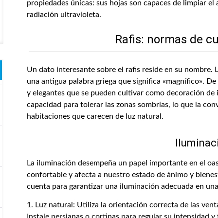
propiedades únicas: sus hojas son capaces de limpiar el 
radiación ultravioleta.
Rafis: normas de c
Un dato interesante sobre el rafis reside en su nombre. 
una antigua palabra griega que significa «magnífico». De 
y elegantes que se pueden cultivar como decoración de 
capacidad para tolerar las zonas sombrías, lo que la con
habitaciones que carecen de luz natural.
Iluminac
La iluminación desempeña un papel importante en el oas
confortable y afecta a nuestro estado de ánimo y bienes
cuenta para garantizar una iluminación adecuada en una
1. Luz natural: Utiliza la orientación correcta de las ve
Instale persianas o cortinas para regular su intensidad y