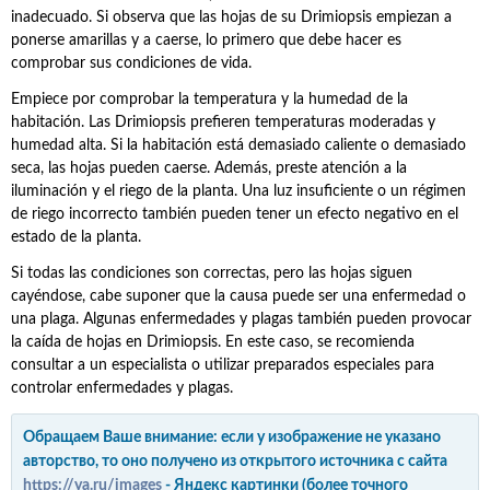
inadecuado. Si observa que las hojas de su Drimiopsis empiezan a
ponerse amarillas y a caerse, lo primero que debe hacer es
comprobar sus condiciones de vida.
Empiece por comprobar la temperatura y la humedad de la
habitación. Las Drimiopsis prefieren temperaturas moderadas y
humedad alta. Si la habitación está demasiado caliente o demasiado
seca, las hojas pueden caerse. Además, preste atención a la
iluminación y el riego de la planta. Una luz insuficiente o un régimen
de riego incorrecto también pueden tener un efecto negativo en el
estado de la planta.
Si todas las condiciones son correctas, pero las hojas siguen
cayéndose, cabe suponer que la causa puede ser una enfermedad o
una plaga. Algunas enfermedades y plagas también pueden provocar
la caída de hojas en Drimiopsis. En este caso, se recomienda
consultar a un especialista o utilizar preparados especiales para
controlar enfermedades y plagas.
Обращаем Ваше внимание: если у изображение не указано
авторство, то оно получено из открытого источника с сайта
https://ya.ru/images
- Яндекс картинки (более точного