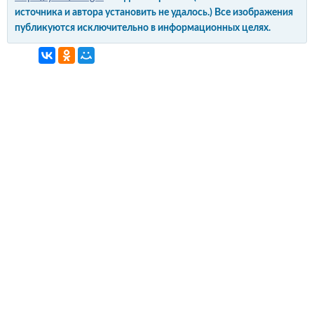
источника и автора установить не удалось.) Все изображения
публикуются исключительно в информационных целях.
интерьер и обустройство
своими руками
© Copyright 2012-2022 All Rights Reserved.
Копирование материалов без активной