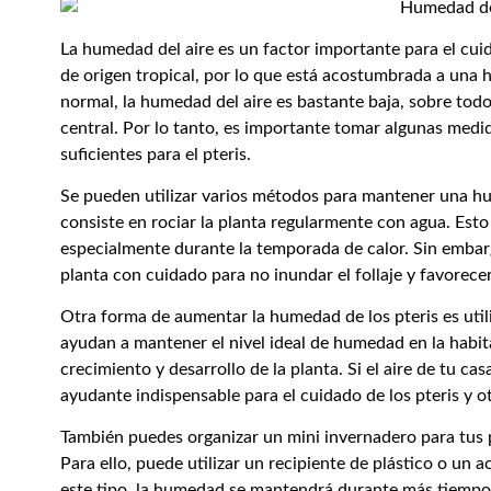
La humedad del aire es un factor importante para el cui
de origen tropical, por lo que está acostumbrada a una 
normal, la humedad del aire es bastante baja, sobre tod
central. Por lo tanto, es importante tomar algunas med
suficientes para el pteris.
Se pueden utilizar varios métodos para mantener una hu
consiste en rociar la planta regularmente con agua. Est
especialmente durante la temporada de calor. Sin embar
planta con cuidado para no inundar el follaje y favorece
Otra forma de aumentar la humedad de los pteris es util
ayudan a mantener el nivel ideal de humedad en la habi
crecimiento y desarrollo de la planta. Si el aire de tu c
ayudante indispensable para el cuidado de los pteris y ot
También puedes organizar un mini invernadero para tus 
Para ello, puede utilizar un recipiente de plástico o un 
este tipo, la humedad se mantendrá durante más tiempo y