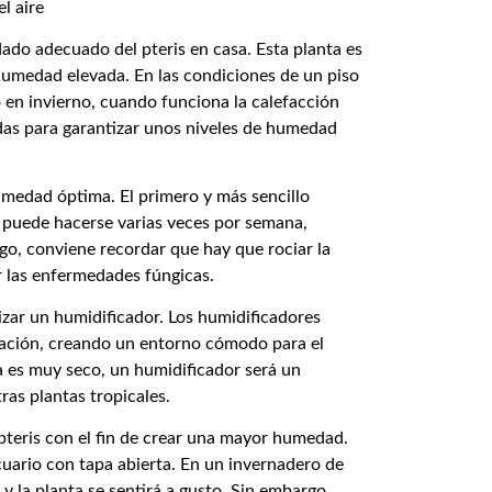
dado adecuado del pteris en casa. Esta planta es
humedad elevada. En las condiciones de un piso
o en invierno, cuando funciona la calefacción
idas para garantizar unos niveles de humedad
medad óptima. El primero y más sencillo
o puede hacerse varias veces por semana,
go, conviene recordar que hay que rociar la
r las enfermedades fúngicas.
izar un humidificador. Los humidificadores
tación, creando un entorno cómodo para el
asa es muy seco, un humidificador será un
ras plantas tropicales.
pteris con el fin de crear una mayor humedad.
acuario con tapa abierta. En un invernadero de
 la planta se sentirá a gusto. Sin embargo,