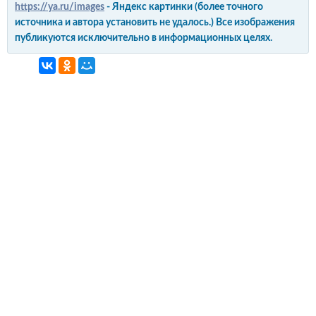
https://ya.ru/images
- Яндекс картинки (более точного
источника и автора установить не удалось.) Все изображения
публикуются исключительно в информационных целях.
интерьер и обустройство
своими руками
© Copyright 2012-2022 All Rights Reserved.
Копирование материалов без активной