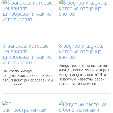
6 запахов, которые
8 звуков и шумов,
ненавидят
которые отпугнут
дикобразы (и как их
енотов
использовать)
Задумывались ли вы когда-
нибудь, какие звуки и шумы
Вы когда-нибудь
могут напугать енота? Эти
задумывались, какие запахи
животные известны своей
отпугивают дикобразов? Мы
хитростью и умом, но они
провели обширное
также могут быть немного
исследование и выяснили 6
озорными...
запахов, которые они не
переносят. Кроме того, мы
рассказали, как можно...