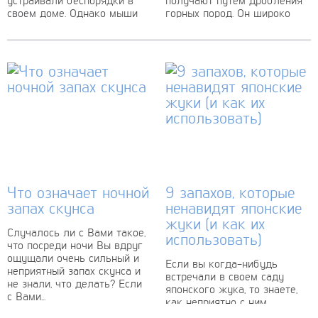
своем доме. Однако мыши
горных пород. Он широко
могут проникать в стены, и...
используется в
строительстве в качестве
заполнителя для бетонов, а
также при...
Что означает ночной
9 запахов, которые
запах скунса
ненавидят японские
жуки (и как их
Случалось ли с Вами такое,
использовать)
что посреди ночи Вы вдруг
ощущали очень сильный и
Если вы когда-нибудь
неприятный запах скунса и
встречали в своем саду
не знали, что делать? Если
японского жука, то знаете,
с Вами...
как неприятно с ним
бороться. Эти насекомые —