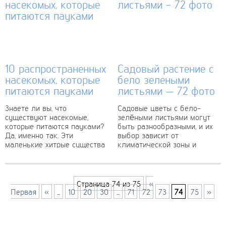
10 распространенных
Садовый растение с
насекомых, которые
бело зелеными
питаются пауками
листьями — 72 фото
Знаете ли вы, что
Садовые цветы с бело-
существуют насекомые,
зелёными листьями могут
которые питаются пауками?
быть разнообразными, и их
Да, именно так. Эти
выбор зависит от
маленькие хитрые существа
климатической зоны и
встречаются гораздо чаще,
условий посадки. Однако
чем мы думаем, и могут
одним из наиболее
быть...
популярных и узнаваемых...
Страница 74 из 75
«
Первая
«
...
10
20
30
...
71
72
73
74
75
»