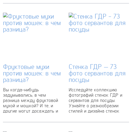
прожорливые пожиратели
растений, и они способны...
Фруктовые мухи
Стенка ГДР — 73
против мошек: в чем
фото сервантов для
разница?
посуды
Вы когда-нибудь
Исследуйте коллекцию
задумывались, в чем
фотографий стенок ГДР и
разница между фруктовой
сервантов для посуды.
мухой и мошкой? И те, и
Узнайте о разнообразии
другие могут досаждать и
стилей и дизайна стенок
от них трудно избавиться,
ГДР, которые помогут вам
но на самом...
организовать хранение
посуды с элегантностью...