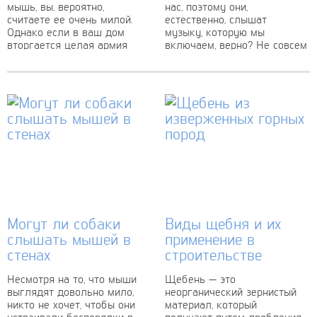
мышь, вы, вероятно,
нас, поэтому они,
считаете ее очень милой.
естественно, слышат
Однако если в ваш дом
музыку, которую мы
вторгается целая армия
включаем, верно? Не совсем
мышей, то они вдруг
так. Хотя слух у собак
становятся...
действительно в...
Могут ли собаки
Виды щебня и их
слышать мышей в
применение в
стенах
строительстве
Несмотря на то, что мыши
Щебень — это
выглядят довольно мило,
неорганический зернистый
никто не хочет, чтобы они
материал, который
устраивали беспорядки в
получают путем дробления