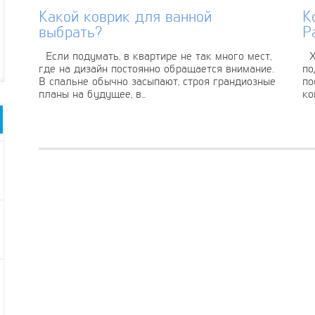
Какой коврик для ванной
К
выбрать?
Р
Если подумать, в квартире не так много мест,
Хо
где на дизайн постоянно обращается внимание.
по
В спальне обычно засыпают, строя грандиозные
по
планы на будущее, в...
ко