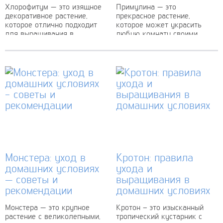
Хлорофитум — это изящное
Примулина — это
декоративное растение,
прекрасное растение,
которое отлично подходит
которое может украсить
для выращивания в
любую комнату своими
домашних условиях. Оно
яркими и крупными цветами.
прославилось своими
Оно отлично подходит для
длинными, плавающими
выращивания в домашних
листьями, которые создают
условиях, благодаря своей...
уникальный эффект.
Хлорофитум...
Монстера: уход в
Кротон: правила
домашних условиях
ухода и
— советы и
выращивания в
рекомендации
домашних условиях
Монстера — это крупное
Кротон – это изысканный
растение с великолепными,
тропический кустарник с