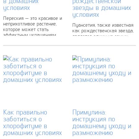
в домашних
рождественской
условиях
звезды в домашних
условиях
Переския — это красивое и
неприхотливое растение,
Пуансетия, также известная
которое может стать
как рождественская звезда,
эффектным украшением
является одним из самых
вашего интерьера. Оно
узнаваемых и популярных
относится к семейству
растений, которые украшают
гессенсиевых и родина его
наш дом в зимние
— Латинская Америка,...
праздники. Своими яркими
красными или...
Как правильно
Примулина:
заботиться о
инструкция по
хлорофитуме в
домашнему уходу и
домашних условиях
размножению