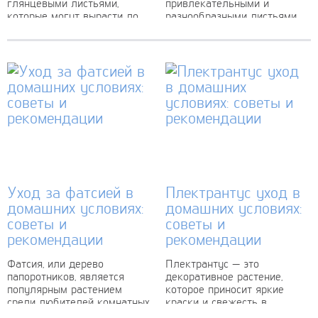
глянцевыми листьями,
привлекательными и
которые могут вырасти до
разнообразными листьями.
90 см в длину и 75 см в
Родина этого эффектного
ширину. Они обладают
растения – Южная Америка.
яркой...
Это растение получило свое
название из-за сходства...
Уход за фатсией в
Плектрантус уход в
домашних условиях:
домашних условиях:
советы и
советы и
рекомендации
рекомендации
Фатсия, или дерево
Плектрантус — это
папоротников, является
декоративное растение,
популярным растением
которое приносит яркие
среди любителей комнатных
краски и свежесть в
цветов. Это вечнозеленое
домашний интерьер. Оно