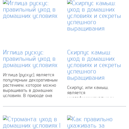
характеризуется густыми
оттенков:...
листьями, которые...
Иглица рускус:
Скирпус камыш:
правильный уход в
уход в домашних
домашних условиях
условиях и секреты
успешного
Иглица (рускус), является
выращивания
популярным декоративным
растением, которое можно
Скирпус, или камыш,
выращивать в домашних
является
условиях. В природе она
многофункциональным
процветает в тропическом и
растением, которое имеет
субтропическом климате, а
широкое применение не
ее ветви и...
только в дикой природе, но
и в домашней среде. Это
высокое травянистое
растение с...