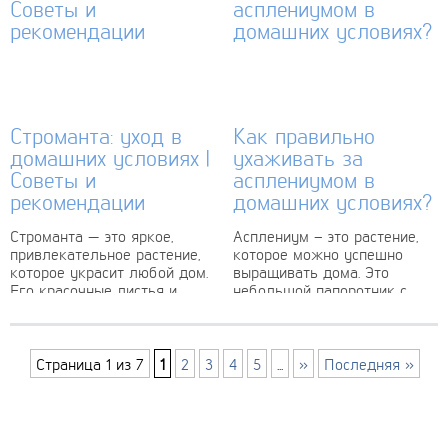
Строманта: уход в
Как правильно
домашних условиях |
ухаживать за
Советы и
асплениумом в
рекомендации
домашних условиях?
Строманта — это яркое,
Асплениум – это растение,
привлекательное растение,
которое можно успешно
которое украсит любой дом.
выращивать дома. Это
Его красочные листья и
небольшой папоротник с
непритязательность в уходе
плотными, сочными
делают его популярным
листьями, который
выбором среди цветоводов.
отличается своей красотой
Строманта известна...
и неприхотливостью.
Страница 1 из 7
1
2
3
4
5
...
»
Последняя »
Асплениум популярен
среди...