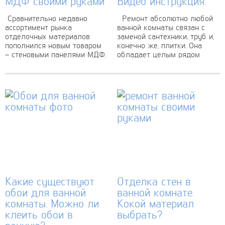
МДФ своими руками
Видео инструкция.
Сравнительно недавно
Ремонт абсолютно любой
ассортимент рынка
ванной комнаты связан с
отделочных материалов
заменой сантехники, труб и,
пополнился новым товаром
конечно же, плитки. Она
– стеновыми панелями МДФ.
обладает целым рядом
Потребители быстро
преимуществ отличных
оценили новинку и она
перед другими
завоевала заслуженную
отделочными материалами:
популярность. Давайте
Качественная...
разберем, что...
Какие существуют
Отделка стен в
обои для ванной
ванной комнате.
комнаты. Можно ли
Кокой материал
клеить обои в
выбрать?