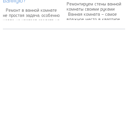
ванную?
Ремонтируем стены ванной
комнаты своими руками
Ремонт в ванной комнате
Ванная комната – самое
не простая задача, особенно
влажное место в квартире.
когда не хватает средств на
Ее специфические условия
качественную плитку,
не позволяют выбрать
приходится выкручиваться
любой известный материал
более недорогим методом, к
для...
примеру, обоями,
предназначенными...
интерьер и обустройство
своими руками
© Copyright 2012-2022 All Rights Reserved.