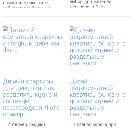
выбор для жителей
промышленном стиле,
мегаполиса. Этот
набирает все большую
современный интерьер
популярность. Трудно
квартиры 45 кв. м. сочетает
понять почему многие
два ключевых аспекта –
интересуются
функциональность и...
промышленным стилем –
ведь с виду он очень суров
и...
Дизайн квартиры
Дизайн
для девушки. Как
двухкомнатной
разделить кухню и
квартиры 50 кв.м. с
гостиную
угловой кухней и
перегородкой. Фото
раздельным
пример
санузлом
Интерьер создают
Главная задача при
холодные и теплые оттенки:
оформлении небольших