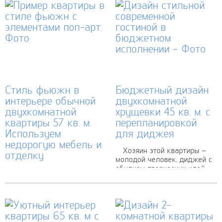
квартиры...
спешите отчаиваться. Ведь
границы комнаты можно
перенести, а пространство
расширить. Как это
сделать?...
Стиль фьюжн в
Бюджетный дизайн
интерьере обычной
двухкомнатной
двухкомнатной
хрущевки 45 кв. м. с
квартиры 57 кв. м.
перепланировкой
Используем
для диджея
недорогую мебель и
Хозяин этой квартиры –
отделку
молодой человек, диджей с
обилием творческих идей.
Креатив не имеет границ,
Поэтому главным
он часто выходит за рамки
требованием нового
правил. Создавая дизайн
интерьера было создание
интерьера двухкомнатной
свободной творческой
квартиры для молодой
атмосферы, комфорт и
семейной пары, архитектор
чувство...