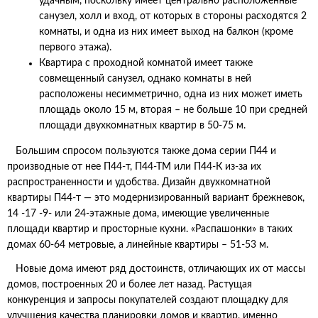
удачным, поскольку имеет центрально расположенные
санузел, холл и вход, от которых в стороны расходятся 2
комнаты, и одна из них имеет выход на балкон (кроме
первого этажа).
Квартира с проходной комнатой имеет также
совмещенный санузел, однако комнаты в ней
расположены несимметрично, одна из них может иметь
площадь около 15 м, вторая – не больше 10 при средней
площади двухкомнатных квартир в 50-75 м.
Большим спросом пользуются также дома серии П44 и
производные от нее П44-т, П44-ТМ или П44-К из-за их
распространенности и удобства. Дизайн двухкомнатной
квартиры П44-т — это модернизированный вариант брежневок,
14 -17 -9- или 24-этажные дома, имеющие увеличенные
площади квартир и просторные кухни. «Распашонки» в таких
домах 60-64 метровые, а линейные квартиры – 51-53 м.
Новые дома имеют ряд достоинств, отличающих их от массы
домов, построенных 20 и более лет назад. Растущая
конкуренция и запросы покупателей создают площадку для
улучшения качества планировки домов и квартир, именно