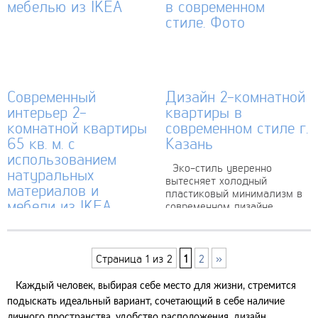
абсолютно отрешился от
стереотипов...
Современный
Дизайн 2-комнатной
интерьер 2-
квартиры в
комнатной квартиры
современном стиле г.
65 кв. м. с
Казань
использованием
Эко-стиль уверенно
натуральных
вытесняет холодный
материалов и
пластиковый минимализм в
мебели из IKEA
современном дизайне
квартир. Сохраняя
Представленный вариант
классические принципы –
оформления 2-комнатной
геометричные формы,
квартиры площадью 65 кв.
четкие линии, «воздух» в
Страница 1 из 2
1
2
»
м. будет интересен тем, кто
планировке, отсутствие
любит скандинавский стиль,
лишних деталей,...
Каждый человек, выбирая себе место для жизни, стремится
но в то же время хочет
подыскать идеальный вариант, сочетающий в себе наличие
привнести в прямые...
личного пространства, удобство расположения, дизайн