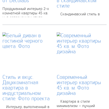
от Decolabs
в скандинавском
стиле
Продуманный интерьер 2-х
комнатной квартиры 45 кв.
Скандинавский стиль в
м. в современном стиле
интерьере – это северная
привел к созданию
разновидность кантри. Ему
красивого и комфортного
свойственны обилие света,
жилья. Минималистское
светлые пастельные
направление отделки
оттенки, за счет которых
позволило избавиться от
расширяется пространство,
ненужных...
отделка натуральными
материалами....
Стиль и вкус.
Современный
Двухкомнатная
интерьер квартиры
квартира в
45 кв. м. Фото
индустриальном
дизайна
стиле. Фото проекта
Квартира в стиле
минимализм – лучший
Интерьер, выполненный в