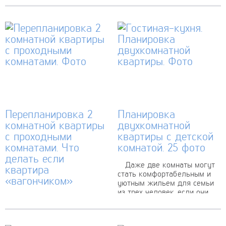
белый, серый, голубой,
квартир – сохранить
бежевый, жёлтый.
свободное пространство.
Современная обстановка и
Для дизайна квартир 50 кв.
четкие формы
м подходят современные
воспринимаются свежо,
стили – минимализм, эко-
ощущается легкость.
минимализм, лофт. Здесь...
Элегантный дизайн 2
комнатной квартиры...
Перепланировка 2
Планировка
комнатной квартиры
двухкомнатной
с проходными
квартиры с детской
комнатами. Что
комнатой. 25 фото
делать если
Даже две комнаты могут
квартира
стать комфортабельным и
«вагончиком»
уютным жильем для семьи
из трех человек, если они
Если вы являетесь
живут в квартире с
владельцем небольшой
современной планировкой.
жилплощади с двумя
Планировка двухкомнатной
проходными комнатами, не