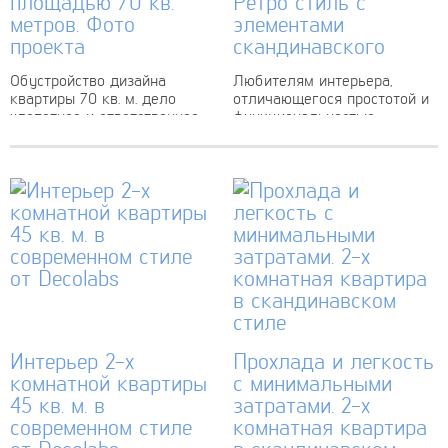
площадью 70 кв.
Ретро стиль с
метров. Фото
элементами
проекта
скандинавского
Обустройство дизайна
Любителям интерьера,
квартиры 70 кв. м. дело
отличающегося простотой и
хлопотное и ответственное.
функциональностью,
От того, насколько
подойдет дизайн квартиры
комфортным и
60 кв. м. в ретро стиле. Это
функциональным будет
направление было
жилое помещение, зависит
характерным для отделки в
здоровье и самочувствие
60–70 годы прошлого...
хозяев квартиры....
Интерьер 2-х
Прохлада и легкость
комнатной квартиры
с минимальными
45 кв. м. в
затратами. 2-х
современном стиле
комнатная квартира