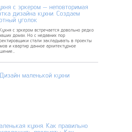
ухня с эркером — неповторимая
отка дизайна кухни. Создаем
ютный уголок
хня с эркером встречается довольно редко
наших домах. Но с недавних пор
оектировщики стали закладывать в проекты
мов и квартир данное архитектурное
шение....
аленькая кухня. Как правильно
асположить предметы. Как