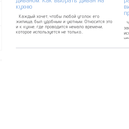
кухню
в
п
Каждый хочет, чтобы любой уголок его
жилища, был удобным и уютным. Относится это
Чт
и к кухне, где проводится немало времени,
за
которое используется не только...
ис
не
ис
ГЛАВНАЯ
КОНТАКТ