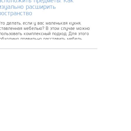
изуально расширить
ространство
о делать, если у вас маленькая кухня,
ставленная мебелью? В этом случае можно
пользовать комплексный подход. Для этого
обходимо правильно расставить мебель,
пользовать подходящие...
Ы