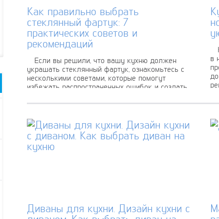
Как правильно выбрать
К
стеклянный фартук: 7
н
практических советов и
у
рекомендаций
Ку
в 
Если вы решили, что вашу кухню должен
пр
украшать стеклянный фартук, ознакомьтесь с
до
несколькими советами, которые помогут
ре
избежать распространенных ошибок и создать
безупречный интерьер кухни....
Диваны для кухни. Дизайн кухни с
М
диваном. Как выбрать диван на
р