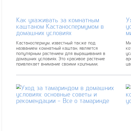
Как ухаживать за комнатным
У
каштаном Кастаноспермумом в
у
домашних условиях
м
Кастаноспермум, известный также под
Ми
названием комнатный каштан, является
ко
популярным растением для выращивания в
ус
домашних условиях. Это красивое растение
ар
привлекает внимание своими крупными,
цв
глянцевыми листьями и...