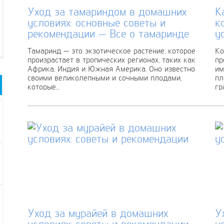
Уход за тамариндом в домашних
К
условиях: основные советы и
к
рекомендации — Все о тамаринде
у
Тамаринд — это экзотическое растение, которое
Ко
произрастает в тропических регионах, таких как
пр
Африка, Индия и Южная Америка. Оно известно
им
своими великолепными и сочными плодами,
пл
которые...
гра
Уход за мурайей в домашних
У
условиях: советы и рекомендации
у