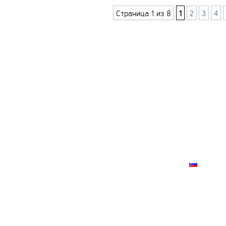
Страница 1 из 8
1
2
3
4
ГЛАВНАЯ
КОНТАКТ
О ПРОЕКТ
КАРТА СА
РУССК
лки запрещено!