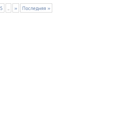
5
...
»
Последняя »
Ы
Е
ЙТА
ИЙ