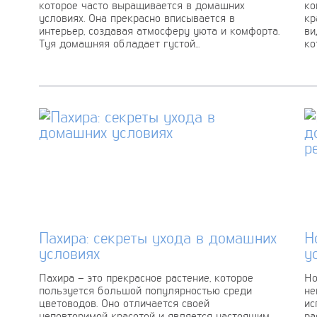
которое часто выращивается в домашних
ко
условиях. Она прекрасно вписывается в
кр
интерьер, создавая атмосферу уюта и комфорта.
ви
Туя домашняя обладает густой...
ко
Пахира: секреты ухода в домашних
Н
условиях
у
Пахира – это прекрасное растение, которое
Но
пользуется большой популярностью среди
не
цветоводов. Оно отличается своей
ис
неповторимой красотой и является настоящим
ра