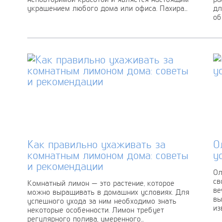
украшением любого дома или офиса. Пахира...
дл
об
Как правильно ухаживать за
О
комнатным лимоном дома: советы
у
и рекомендации
Ол
св
Комнатный лимон — это растение, которое
ве
можно выращивать в домашних условиях. Для
вы
успешного ухода за ним необходимо знать
из
некоторые особенности. Лимон требует
регулярного полива, умеренного...