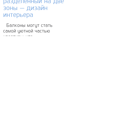
разделенный на две
зоны — дизайн
интерьера
Балконы могут стать
самой уютной частью
квартиры, что
подтверждают эти снимки.
Небольшая площадь
разделена на две зоны.
Рабочая часть кажется
довольно просторной за
счет...
интерьер и обустройство
своими руками
© Copyright 2012-2022 All Rights Reserved.