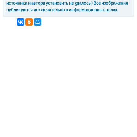
источника и автора установить не удалось.) Все изображения
публикуются исключительно в информационных целях.
интерьер и обустройство
своими руками
© Copyright 2012-2022 All Rights Reserved.
Копирование материалов без активной