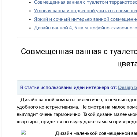
Совмещенная ванная с туалетом терракотово
Угловая ванна и подвесной унитаз в совмеще
Яркий и сочный интерьер ванной совмещенн
Дизайн ванной 4, 5 кв.м. кофейно-сливочного
Совмещенная ванная с туалет
цвет
В статье использованы идеи интерьера от:
Design b
Дизайн ванной комнаты эклектичен, в нем выгодно
удобного конструктивизма. Не смотря на малое поме
выглядит очень гармонично. Такой дизайн маленьк
квартиры, придется по вкусу даже самым приверед