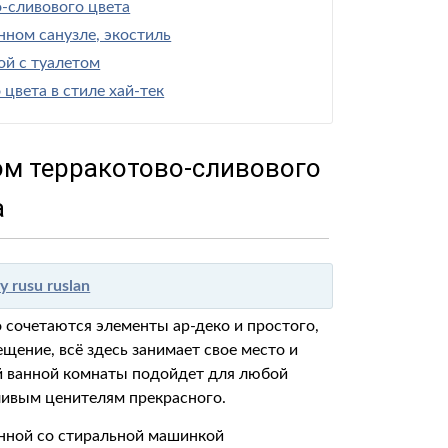
-сливового цвета
нном санузле, экостиль
ой с туалетом
 цвета в стиле хай-тек
ом терракотово-сливового
а
y rusu ruslan
 сочетаются элементы ар-деко и простого,
щение, всё здесь занимает свое место и
ой ванной комнаты подойдет для любой
ливым ценителям прекрасного.