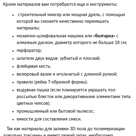
Кроме материалов вам потребуются еще и инструменты:
строительный миксер или мощная дрель, с помощью
которой вы сможете качественно перемешать
материалы;
мозаично-шлифовальная машина или «
болгарка
» с
алмазным диском, диаметр которого не больше 18 см;
перфоратор;
шпатели двух видов: зубчатый и плоский;
флейцевая кисть;
велюровый валик и игольчатый с длинной ручкой;
правило (рейка Т-образной формы);
выдувная пушка (если планируется украшать пол
россыпью блесток или декоративными элементами типа
цветных чипсов);
промышленный или бытовой пылесос;
емкости для составления смеси.
Так как материалы для заливки 3D пола до полимеризации
довольно токсичны и имеют резкий запах, необходимо