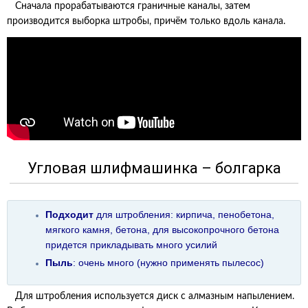
Сначала прорабатываются граничные каналы, затем
производится выборка штробы, причём только вдоль канала.
Угловая шлифмашинка – болгарка
Подходит
для штробления: кирпича, пенобетона,
мягкого камня, бетона, для
высокопрочного
бетона
придется прикладывать много усилий
Пыль
: очень много (нужно применять пылесос)
Для штробления используется диск с алмазным напылением.