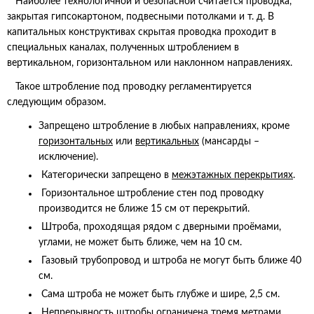
Наиболее технологичной и безопасной считается проводка,
закрытая гипсокартоном, подвесными потолками и т. д. В
капитальных конструктивах скрытая проводка проходит в
специальных каналах, полученных штроблением в
вертикальном, горизонтальном или наклонном направлениях.
Такое штробление под проводку регламентируется
следующим образом.
Запрещено штробление в любых направлениях, кроме
горизонтальных
или
вертикальных
(мансарды –
исключение).
Категорически запрещено в
межэтажных перекрытиях
.
Горизонтальное штробление стен под проводку
производится не ближе 15 см от перекрытий.
Штроба, проходящая рядом с дверными проёмами,
углами, не может быть ближе, чем на 10 см.
Газовый трубопровод и штроба не могут быть ближе 40
см.
Сама штроба не может быть глубже и шире, 2,5 см.
Непрерывность штробы ограничена тремя метрами.