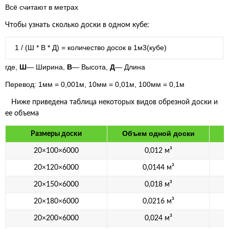
Всё считают в метрах
Чтобы узнать сколько доски в одном кубе:
1 / (Ш * В * Д) = количество досок в 1м3(кубе)
где,
Ш
— Ширина,
В
— Высота,
Д
— Длина
Перевод: 1мм = 0,001м, 10мм = 0,01м, 100мм = 0,1м
Ниже приведена таблица некоторых видов обрезной доски и
ее объема
Объем одной доски
Размеры доски
20×100×6000
0,012 м³
20×120×6000
0,0144 м³
20×150×6000
0,018 м³
20×180×6000
0,0216 м³
20×200×6000
0,024 м³