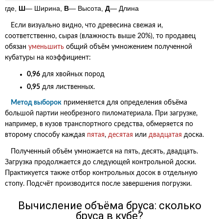
где,
Ш
— Ширина,
В
— Высота,
Д
— Длина
Если визуально видно, что древесина свежая и,
соответственно, сырая (влажность выше 20%), то продавец
обязан
уменьшить
общий объём умножением полученной
кубатуры на коэффициент:
0,96
для хвойных пород
0,95
для лиственных.
Метод выборок
применяется для определения объёма
большой партии необрезного пиломатериала. При загрузке,
например, в кузов транспортного средства, обмеряется по
второму способу каждая
пятая
,
десятая
или
двадцатая
доска.
Полученный объём умножается на пять, десять, двадцать.
Загрузка продолжается до следующей контрольной доски.
Практикуется также отбор контрольных досок в отдельную
стопу. Подсчёт производится после завершения погрузки.
Вычисление объёма бруса: сколько
бруса в кубе?