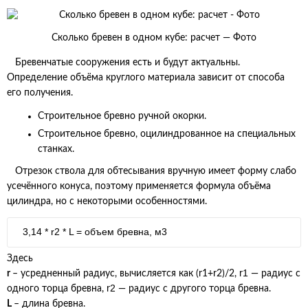
Сколько бревен в одном кубе: расчет — Фото
Бревенчатые сооружения есть и будут актуальны.
Определение объёма круглого материала зависит от способа
его получения.
Строительное бревно ручной окорки.
Строительное бревно, оцилиндрованное на специальных
станках.
Отрезок ствола для обтесывания вручную имеет форму слабо
усечённого конуса, поэтому применяется формула объёма
цилиндра, но с некоторыми особенностями.
3,14 * r
2
* L = объем бревна, м3
Здесь
1
r
– усредненный радиус, вычисляется как (r
1
+r
2
)/2, r
— радиус с
2
одного торца бревна, r
— радиус с другого торца бревна.
L
– длина бревна.