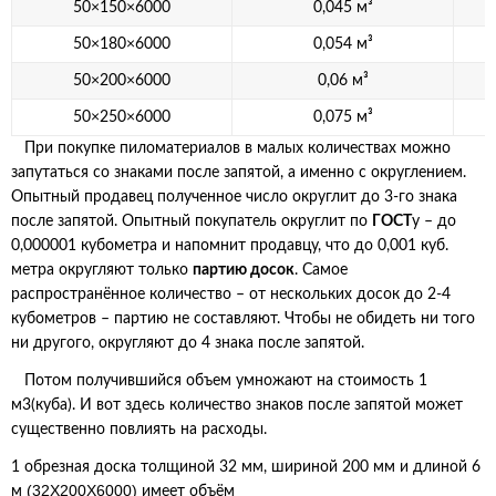
50×150×6000
0,045 м³
50×180×6000
0,054 м³
50×200×6000
0,06 м³
50×250×6000
0,075 м³
При покупке пиломатериалов в малых количествах можно
запутаться со знаками после запятой, а именно с округлением.
Опытный продавец полученное число округлит до 3-го знака
после запятой. Опытный покупатель округлит по
ГОСТ
у – до
0,000001 кубометра и напомнит продавцу, что до 0,001 куб.
метра округляют только
партию досок
. Самое
распространённое количество – от нескольких досок до 2-4
кубометров – партию не составляют. Чтобы не обидеть ни того
ни другого, округляют до 4 знака после запятой.
Потом получившийся объем умножают на стоимость 1
м3(куба). И вот здесь количество знаков после запятой может
существенно повлиять на расходы.
1 обрезная доска толщиной 32 мм, шириной 200 мм и длиной 6
(32Х200Х6000)
м
имеет объём