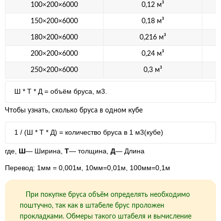
100×200×6000
0,12 м³
150×200×6000
0,18 м³
180×200×6000
0,216 м³
200×200×6000
0,24 м³
250×200×6000
0,3 м³
Ш * Т * Д = объём бруса, м3.
Чтобы узнать, сколько бруса в одном кубе
1 / (Ш * Т * Д) = количество бруса в 1 м3(кубе)
где,
Ш
— Ширина,
Т
— толщина,
Д
— Длина
Перевод: 1мм = 0,001м, 10мм=0,01м, 100мм=0,1м
При покупке бруса объём определять необходимо
поштучно, так как в штабеле брус проложен
прокладками. Обмеры такого штабеля и вычисление