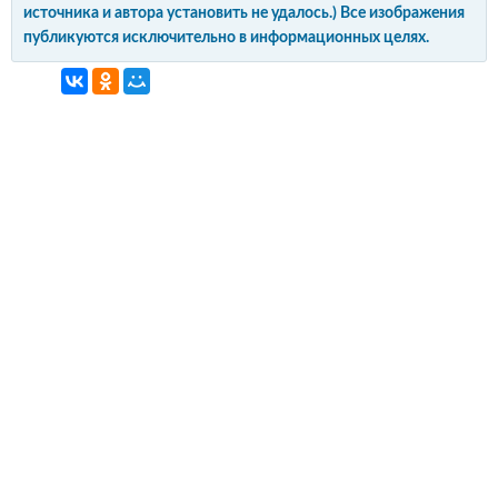
источника и автора установить не удалось.) Все изображения
публикуются исключительно в информационных целях.
интерьер и обустройство
своими руками
© Copyright 2012-2022 All Rights Reserved.
Копирование материалов без активной