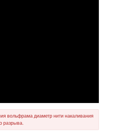
ния вольфрама диаметр нити накаливания
о разрыва.