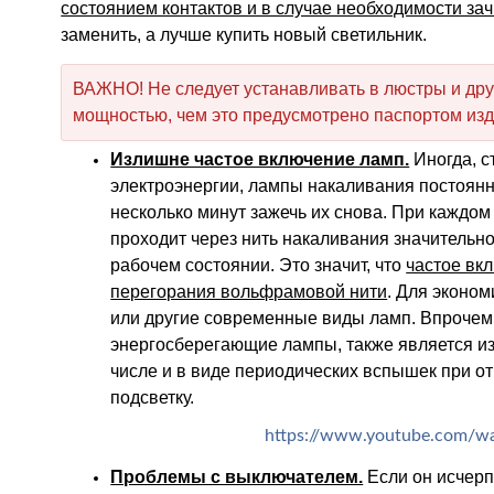
состоянием контактов и в случае необходимости за
заменить, а лучше купить новый светильник.
ВАЖНО! Не следует устанавливать в люстры и дру
мощностью, чем это предусмотрено паспортом изд
Излишне частое включение ламп.
Иногда, с
электроэнергии, лампы накаливания постоянн
несколько минут зажечь их снова. При каждом
проходит через нить накаливания значительно
рабочем состоянии. Это значит, что
частое вк
перегорания вольфрамовой нити
. Для эконо
или другие современные виды ламп. Впрочем,
энергосберегающие лампы, также является изл
числе и в виде периодических вспышек при 
подсветку.
https://www.youtube.com/w
Проблемы с выключателем.
Если он исчерп