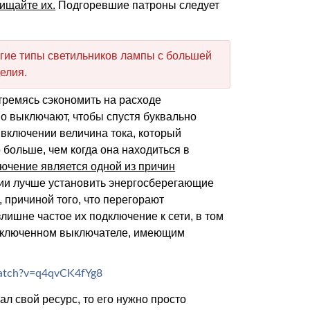
чищайте их.
Подгоревшие патроны следует
гие типы светильников лампы с большей
елия.
тремясь сэкономить на расходе
о выключают, чтобы спустя буквально
 включении величина тока, который
 больше, чем когда она находиться в
лючение является одной из причин
мии лучше установить энергосберегающие
 причиной того, что перегорают
ишне частое их подключение к сети, в том
отключенном выключателе, имеющим
atch?v=q4qvCK4fYg8
ал свой ресурс, то его нужно просто