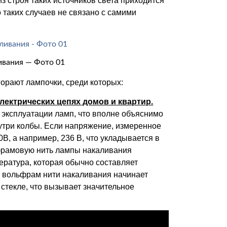
строя таких источников света приходится
о таких случаев не связано с самими
ивания — Фото 01
орают лампочки, среди которых:
ектрических цепях домов и квартир.
 эксплуатации ламп, что вполне объяснимо
три колбы. Если напряжение, измеренное
В, а например, 236 В, что укладывается в
фрамовую нить лампы накаливания
ратура, которая обычно составляет
го вольфрам нити накаливания начинает
 стекле, что вызывает значительное