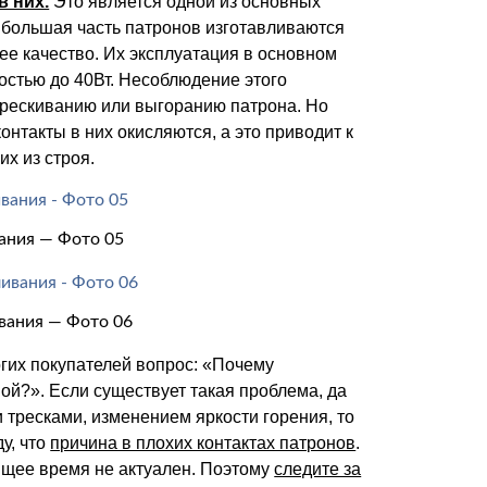
в них.
Это является одной из основных
 большая часть патронов изготавливаются
шее качество. Их эксплуатация в основном
стью до 40Вт. Несоблюдение этого
стрескиванию или выгоранию патрона. Но
онтакты в них окисляются, а это приводит к
х из строя.
ания — Фото 05
вания — Фото 06
гих покупателей вопрос: «Почему
ой?». Если существует такая проблема, да
тресками, изменением яркости горения, то
у, что
причина в плохих контактах патронов
.
ящее время не актуален. Поэтому
следите за