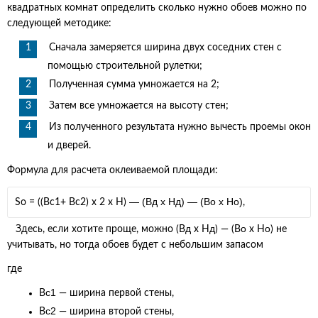
квадратных комнат определить сколько нужно обоев можно по
следующей методике:
Сначала замеряется ширина двух соседних стен с
помощью строительной рулетки;
Полученная сумма умножается на 2;
Затем все умножается на высоту стен;
Из полученного результата нужно вычесть проемы окон
и дверей.
​Формула для расчета оклеиваемой площади:
— (В
д
х H
д
) — (В
о
х H
o
)
S
o
= ((B
c1
+ B
c2
) x 2 x H)
,
д
д
о
o
Здесь, если хотите проще, можно (В
х H
) — (В
х H
) не
учитывать, но тогда обоев будет с небольшим запасом
где
c1
B
— ширина первой стены,
c2
B
— ширина второй стены,