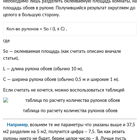
необходимо лишь разделить оклеиваемую площадь комнаты, на
площадь обоев в рулоне. Получившийся результат округляем до
целого в большую сторону.
Кол-во рулонов =
S
о
/
(L x C)
,
где
S
о
— оклеиваемая площадь (как считать описано вначале
статьи),
L — длина рулона обоев (обычно 10 м),
С — ширина рулона обоев (обычно 0,5 м и широкие 1 м).
Если считать не хочется, можно воспользоваться таблицей
таблица по расчету количества рулонов обоев
Например
, возьмем те же параметры что указаны выше и 37,5
м2 разделим на 5 м2, получится цифра – 7,5. Так как резать
рулоны никто не будет, берем целое число – 8. Лучше пусть