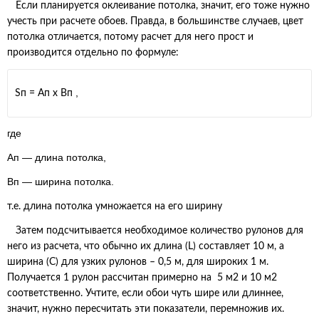
Если планируется оклеивание потолка, значит, его тоже нужно
учесть при расчете обоев. Правда, в большинстве случаев, цвет
потолка отличается, потому расчет для него прост и
производится отдельно по формуле:
,
S
п
= A
п
х B
п
где
A
п
— длина потолка,
B
п
— ширина потолка.
т.е. длина потолка умножается на его ширину
Затем подсчитывается необходимое количество рулонов для
него из расчета, что обычно их длина (L) составляет 10 м, а
ширина (C) для узких рулонов – 0,5 м, для широких 1 м.
Получается 1 рулон рассчитан примерно на 5 м2 и 10 м2
соответственно. Учтите, если обои чуть шире или длиннее,
значит, нужно пересчитать эти показатели, перемножив их.