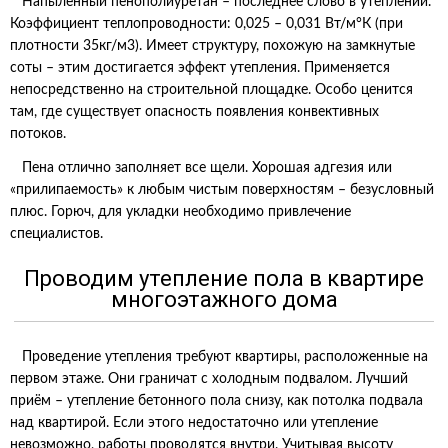
Напылённый пенополиуретан – последнее слово в утеплении.
Коэффициент теплопроводности: 0,025 – 0,031 Вт/м°К (при
плотности 35кг/м3). Имеет структуру, похожую на замкнутые
соты – этим достигается эффект утепления. Применяется
непосредственно на строительной площадке. Особо ценится
там, где существует опасность появления конвективных
потоков.
Пена отлично заполняет все щели. Хорошая адгезия или
«прилипаемость» к любым чистым поверхностям – безусловный
плюс. Горюч, для укладки необходимо привлечение
специалистов.
Проводим утепление пола в квартире
многоэтажного дома
Проведение утепления требуют квартиры, расположенные на
первом этаже. Они граничат с холодным подвалом. Лучший
приём – утепление бетонного пола снизу, как потолка подвала
над квартирой. Если этого недостаточно или утепление
невозможно, работы проводятся внутри. Учитывая высоту