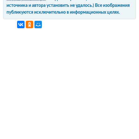
источника и автора установить не удалось.) Все изображения
публикуются исключительно в информационных целях.
интерьер и обустройство
своими руками
© Copyright 2012-2022 All Rights Reserved.
Копирование материалов без активной