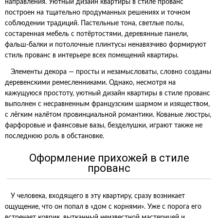
направления. Уютный дизайн квартиры в стиле прованс
построен на тщательно продуманных решениях и точном
соблюдении традиций. Пастельные тона, светлые полы,
состаренная мебель с потёртостями, деревянные панели,
фальш-балки и потолочные плинтусы ненавязчиво формируют
стиль прованс в интерьере всех помещений квартиры.
Элементы декора — просты и незамысловаты, словно созданы
деревенскими ремесленниками. Однако, несмотря на
кажущуюся простоту, уютный дизайн квартиры в стиле прованс
выполнен с несравненным французским шармом и изяществом,
с лёгким налётом провинциальной романтики. Кованые люстры,
фарфоровые и фаянсовые вазы, безделушки, играют также не
последнюю роль в обстановке.
Оформление прихожей в стиле
прованс
У человека, входящего в эту квартиру, сразу возникает
ощущение, что он попал в «дом с корнями». Уже с порога его
встречает коврик, вытканный неизвестной мастерицей и